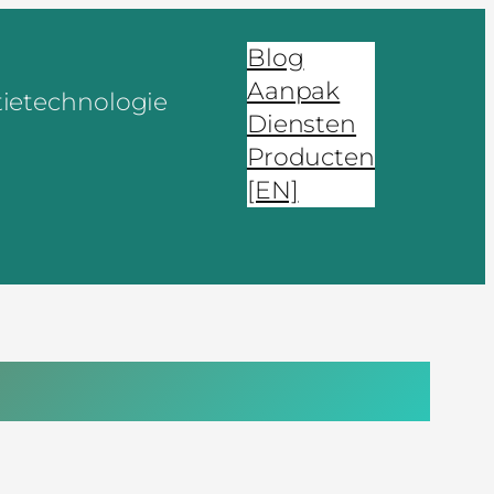
Blog
Aanpak
tietechnologie
Diensten
Producten
[EN]