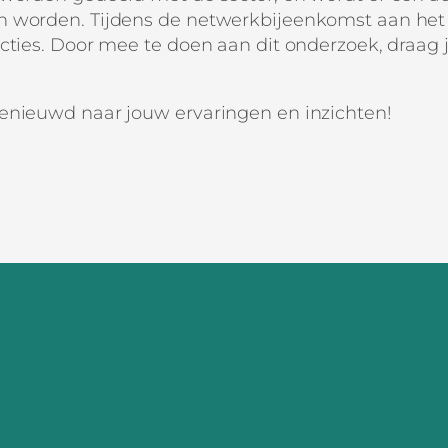
n worden. Tijdens de netwerkbijeenkomst aan het
cties. Door mee te doen aan dit onderzoek, draag j
benieuwd naar jouw ervaringen en inzichten!