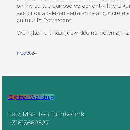
online cultuuraanbod verder ontwikkeld ka
sector de adviezen vertalen naar concrete a
cultuur in Rotterdam.
We kijken uit naar jouw deelname en zijn 
11/09/2024
Digitaal Werktuig
t.a.v. Maarten Brinkerink
+31613669527