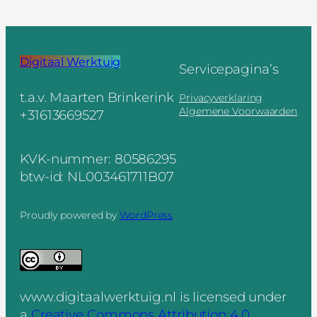
Digitaal Werktuig
Servicepagina’s
t.a.v. Maarten Brinkerink
Privacyverklaring
Algemene Voorwaarden
+31613669527
KVK-nummer: 80586295
btw-id: NL003461711B07
Proudly powered by
WordPress
www.digitaalwerktuig.nl
is licensed under
a
Creative Commons Attribution 4.0