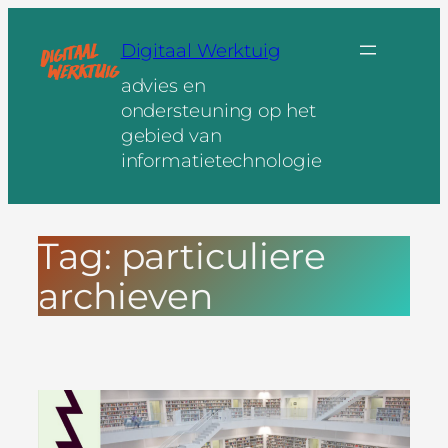
Ga
naar
Digitaal Werktuig
de
advies en
inhoud
ondersteuning op het
gebied van
informatietechnologie
Tag:
particuliere
archieven