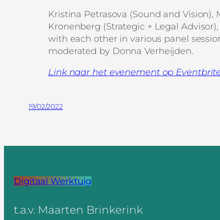
Kristina Petrasova (Sound and Vision), 
Kronenberg (Strategic + Legal Advisor), 
with each other in various panel session
moderated by Donna Verheijden.
Link naar het evenement op Eventbrite 
19/02/2022
Digitaal Werktuig
t.a.v. Maarten Brinkerink