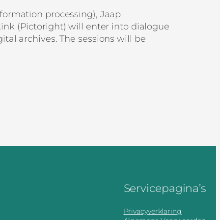
nformation processing), Jaap
nk (Pictoright) will enter into dialogue
ital archives. The sessions will be
Servicepagina’s
Privacyverklaring