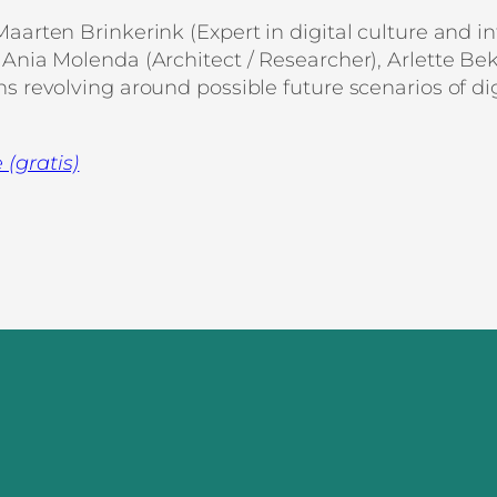
Maarten Brinkerink (Expert in digital culture and i
Ania Molenda (Architect / Researcher), Arlette Beki
s revolving around possible future scenarios of dig
(gratis)