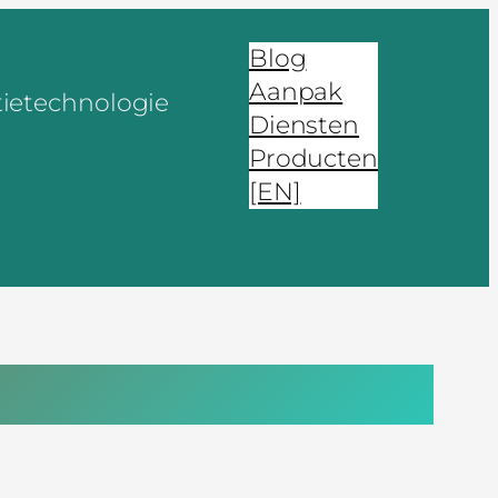
Blog
Aanpak
tietechnologie
Diensten
Producten
[EN]