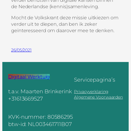
verder benutten van digitale kansen binnen
de Nederlandse (kennis)samenleving.
Mocht de Volkskrant deze missie uitkiezen om
verder uit te diepen, dan ben ik zeker
geïnteresseerd om daarover mee te denken.
26/05/2021
Digitaal Werktuig
Servicepagina’s
t.a.v. Maarten Brinkerink
Privacyverklaring
Algemene Voorwaarden
+31613669527
KVK-nummer: 80586295
btw-id: NL003461711B07