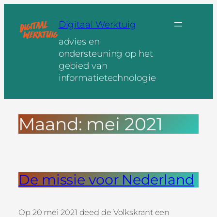
Ga
naar
Digitaal Werktuig
de
advies en
inhoud
ondersteuning op het
gebied van
informatietechnologie
Maand:
mei 2021
De missie voor Nederland
Op 20 mei 2021 deed de Volkskrant een